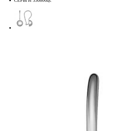
СЕРЬГИ 330806цс