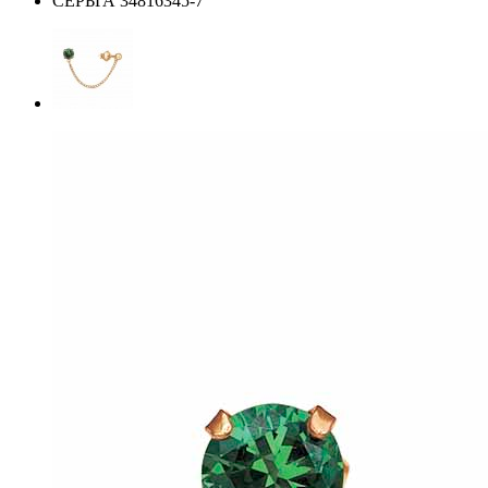
СЕРЬГА 34816345-7