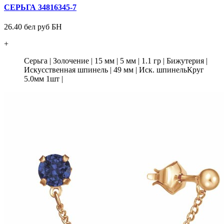
СЕРЬГА 34816345-7
26.40 бел руб БН
+
Серьга
|
Золочение
|
15 мм
|
5 мм
|
1.1 гр
|
Бижутерия
|
Искусственная шпинель
|
49 мм
|
Иск. шпинельКруг
5.0мм 1шт
|