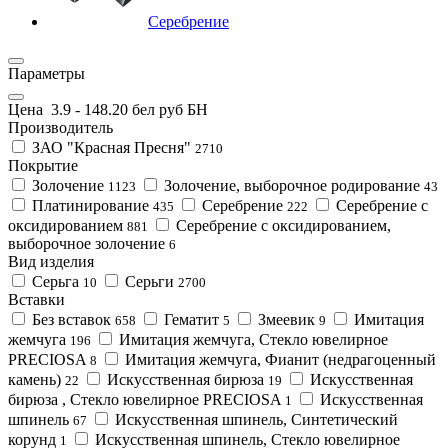
Серебрение
Параметры
Цена
3.9
-
148.2
0 бел руб БН
Производитель
ЗАО "Красная Пресня"
2710
Покрытие
Золочение
Золочение, выборочное родирование
1123
43
Платинирование
Серебрение
Серебрение с
435
222
оксидированием
Серебрение с оксидированием,
881
выборочное золочение
6
Вид изделия
Серьга
Серьги
10
2700
Вставки
Без вставок
Гематит
Змеевик
Имитация
658
5
9
жемчуга
Имитация жемчуга, Стекло ювелирное
196
PRECIOSA
Имитация жемчуга, Фианит (недрагоценный
8
камень)
Искусственная бирюза
Искусственная
22
19
бирюза , Стекло ювелирное PRECIOSA
Искусственная
1
шпинель
Искусственная шпинель, Синтетический
67
корунд
Искусственная шпинель, Стекло ювелирное
1