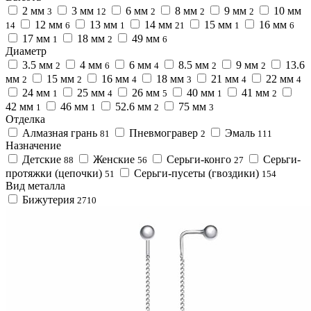
2 мм
3 мм
6 мм
8 мм
9 мм
10 мм
3
12
2
2
2
12 мм
13 мм
14 мм
15 мм
16 мм
14
6
1
21
1
6
17 мм
18 мм
49 мм
1
2
6
Диаметр
3.5 мм
4 мм
6 мм
8.5 мм
9 мм
13.6
2
6
4
2
2
мм
15 мм
16 мм
18 мм
21 мм
22 мм
2
2
4
3
4
4
24 мм
25 мм
26 мм
40 мм
41 мм
1
4
5
1
2
42 мм
46 мм
52.6 мм
75 мм
1
1
2
3
Отделка
Алмазная грань
Пневмогравер
Эмаль
81
2
111
Назначение
Детские
Женские
Серьги-конго
Серьги-
88
56
27
протяжки (цепочки)
Серьги-пусеты (гвоздики)
51
154
Вид металла
Бижутерия
2710