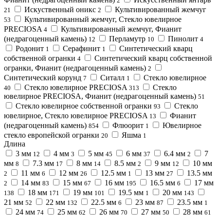
2
Искуственный оникс
Культивированный жемчуг
21
2
Культивированный жемчуг, Стекло ювелирное
53
PRECIOSA
Культивированный жемчуг, Фианит
4
(недрагоценный камень)
Перламутр
Пинолит
12
10
4
Родонит
Серафинит
Синтетический кварц
1
1
собственной огранки
Синтетический кварц собственной
4
огранки, Фианит (недрагоценный камень)
2
Синтетический корунд
Ситалл
Стекло ювелирное
7
1
Стекло ювелирное PRECIOSA
Стекло
40
313
ювелирное PRECIOSA, Фианит (недрагоценный камень)
51
Стекло ювелирное собственной огранки
Стекло
93
ювелирное, Стекло ювелирное PRECIOSA
Фианит
13
(недрагоценный камень)
Флюорит
Ювелирное
854
1
стекло европейской огранки
Яшма
20
1
Длина
3 мм
4 мм
5 мм
6 мм
6.4 мм
7
12
3
45
37
2
мм
7.3 мм
8 мм
8.5 мм
9 мм
10 мм
8
17
14
2
12
11 мм
12 мм
12.5 мм
13 мм
13.5 мм
2
6
26
1
27
14 мм
15 мм
16 мм
16.5 мм
17 мм
2
83
67
195
6
18 мм
19 мм
19.5 мм
20 мм
138
171
101
1
143
21 мм
22 мм
22.5 мм
23 мм
23.5 мм
52
132
6
87
1
24 мм
25 мм
26 мм
27 мм
28 мм
74
62
70
50
61