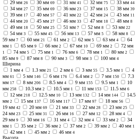
29 мм
30 мм
31 мм
32 мм
33 мм
26
69
41
75
44
34 мм
35 мм
36 мм
37 мм
38 мм
27
69
23
15
39
39 мм
40 мм
41 мм
42 мм
43 мм
17
57
22
24
11
44 мм
45 мм
46 мм
47 мм
48 мм
20
27
33
18
8
49 мм
50 мм
51 мм
52 мм
53 мм
18
25
7
8
22
54 мм
55 мм
56 мм
57 мм
58 мм
3
45
13
5
8
59 мм
60 мм
61 мм
62 мм
63 мм
64
7
21
2
5
4
мм
65 мм
66 мм
67 мм
69 мм
72 мм
1
9
2
10
2
74 мм
75 мм
76 мм
78 мм
80 мм
1
5
1
6
1
2
85 мм
87 мм
90 мм
98 мм
100 мм
9
8
3
3
4
Ширина
1 мм
1.3 мм
2 мм
3 мм
3.5 мм
4
4
21
6
55
1
мм
5 мм
6 мм
6.4 мм
7 мм
7.3
61
146
176
2
150
мм
8 мм
8.5 мм
9 мм
9.5 мм
10
17
206
4
155
1
мм
10.3 мм
10.5 мм
11 мм
11.5 мм
258
2
1
153
6
12 мм
12.5 мм
13 мм
14 мм
14.5
218
10
132
144
мм
15 мм
16 мм
17 мм
18 мм
2
137
117
97
56
19 мм
20 мм
21 мм
22 мм
23 мм
42
69
33
28
25
24 мм
25 мм
26 мм
27 мм
28 мм
23
31
16
12
4
29 мм
30 мм
31 мм
32 мм
33 мм
34
9
16
4
4
2
мм
35 мм
36 мм
37 мм
39 мм
40 мм
1
2
2
2
2
1
42 мм
45 мм
46 мм
1
2
4
Высота