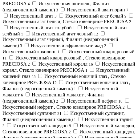
PRECIOSA
Искусственная шпинель, Фианит
4
(недрагоценный камень)
Искусственный авантюрин
3
7
Искусственный агат
Искусственный агат белый
3
9
Искусственный агат белый, Стекло ювелирное PRECIOSA
2
Искусственный агат голубой
Искусственный агат
1
зелёный
Искусственный агат черный
5
12
Искусственный агат черный, Фианит (недрагоценный
камень)
Искусственный африканский жад
3
2
Искусственный кахолонг
Искусственный кварц розовый
1
Искусственный кварц розовый , Стекло ювелирное
11
PRECIOSA
Искусственный коралл
Искусственный
2
16
коралл, Стекло ювелирное PRECIOSA
Искусственный
1
кошачий глаз
Искусственный кошачий глаз , Стекло
45
ювелирное PRECIOSA
Искусственный кошачий глаз ,
12
Фианит (недрагоценный камень)
Искусственный
1
малахит
Искусственный малахит , Фианит
6
(недрагоценный камень)
Искусственный нефрит
2
18
Искусственный нефрит , Стекло ювелирное PRECIOSA
2
Искусственный султанит
Искусственный султанит,
21
Фианит (недрагоценный камень)
Искусственный таулит
1
Искусственный халцедон
Искусственный халцедон,
3
9
Стекло ювелирное PRECIOSA
Искусственный халцедон,
2
Фианит (недрагоценный камень)
Искусственный янтарь