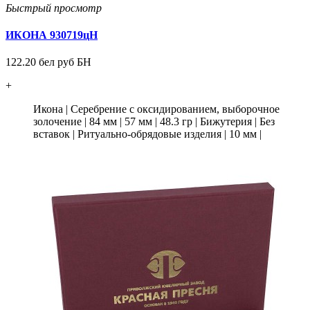
Быстрый просмотр
ИКОНА 930719цН
122.20 бел руб БН
+
Икона
|
Серебрение с оксидированием, выборочное
золочение
|
84 мм
|
57 мм
|
48.3 гр
|
Бижутерия
|
Без
вставок
|
Ритуально-обрядовые изделия
|
10 мм
|