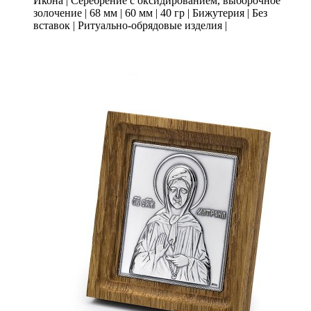
Икона
|
Серебрение с оксидированием, выборочное
золочение
|
68 мм
|
60 мм
|
40 гр
|
Бижутерия
|
Без
вставок
|
Ритуально-обрядовые изделия
|