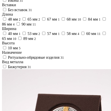
Икона
31
Вставки
Без вставок
31
Длина
48 мм
65 мм
67 мм
68 мм
84 мм
2
2
1
10
1
86 мм
90 мм
4
11
Ширина
40 мм
53 мм
57 мм
58 мм
60 мм
1
2
1
4
11
65 мм
89 мм
10
2
Высота
10 мм
5
Назначение
Ритуально-обрядовые изделия
31
Вид металла
Бижутерия
31