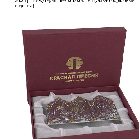
26.2 гр
|
Бижутерия
|
Без вставок
|
Ритуально-обрядовые
изделия
|