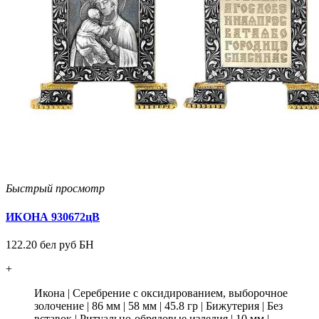
Быстрый просмотр
ИКОНА 930672цВ
122.20 бел руб БН
+
Икона
|
Серебрение с оксидированием, выборочное
золочение
|
86 мм
|
58 мм
|
45.8 гр
|
Бижутерия
|
Без
вставок
|
Ритуально-обрядовые изделия
|
10 мм
|