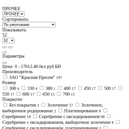
ПРОЧЕЕ
Сортировать:
Показывать:
52
Параметры
Цена
0
-
17612.4
0 бел руб БН
Производитель
ЗАО "Красная Пресня"
197
Размер
300
330
380
400
450
500
4
4
1
17
17
17
550
600
650
700
17
17
15
15
Покрытие
Без покрытия
Золочение
Золочение,
3
57
выборочное родирование
Платинирование
2
8
Серебрение
Серебрение с оксидированием
19
96
Серебрение с оксидированием, выборочное золочение
8
Серебрение с оксидированием, платинирование
1