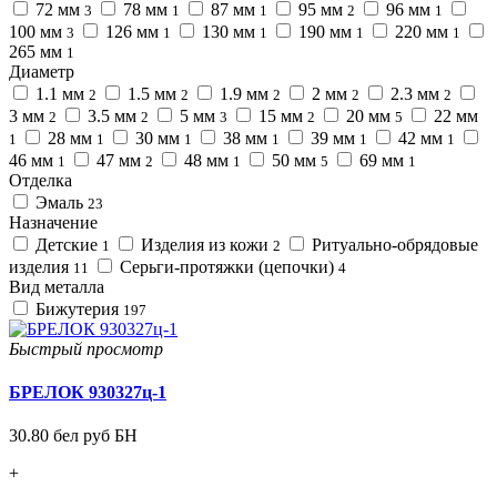
72 мм
78 мм
87 мм
95 мм
96 мм
3
1
1
2
1
100 мм
126 мм
130 мм
190 мм
220 мм
3
1
1
1
1
265 мм
1
Диаметр
1.1 мм
1.5 мм
1.9 мм
2 мм
2.3 мм
2
2
2
2
2
3 мм
3.5 мм
5 мм
15 мм
20 мм
22 мм
2
2
3
2
5
28 мм
30 мм
38 мм
39 мм
42 мм
1
1
1
1
1
1
46 мм
47 мм
48 мм
50 мм
69 мм
1
2
1
5
1
Отделка
Эмаль
23
Назначение
Детские
Изделия из кожи
Ритуально-обрядовые
1
2
изделия
Серьги-протяжки (цепочки)
11
4
Вид металла
Бижутерия
197
Быстрый просмотр
БРЕЛОК 930327ц-1
30.80 бел руб БН
+