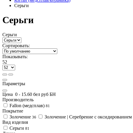
Китай (медсплав/керамика)
Серьги
Серьги
Серьги
Сортировать:
Показывать:
52
Параметры
Цена
0
-
15.6
0 бел руб БН
Производитель
Fallon (медсплав)
81
Покрытие
Золочение
Золочение | Серебрение с оксидированием
36
Вид изделия
Серьги
81