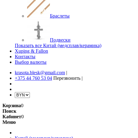
Браслеты
Подвески
Показать все Китай (медсплав/керамика)
Xuping & Fallon
Контакты
Выбор валюты
krasota.blesk@gmail.com
|
+375 44 760 53 04
Перезвонить
|
Корзина
0
Поиск
Кабинет
0
Меню